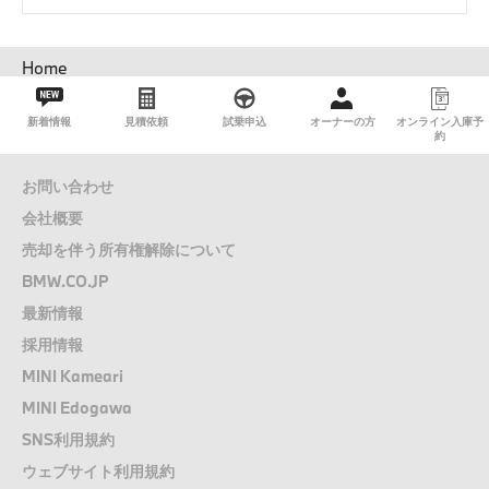
パ
Home
ン
く
新着情報
見積依頼
試乗申込
オーナーの方
オンライン入庫予
ず
約
お問い合わせ
会社概要
売却を伴う所有権解除について
BMW.CO.JP
最新情報
採用情報
MINI Kameari
MINI Edogawa
SNS利用規約
ウェブサイト利用規約