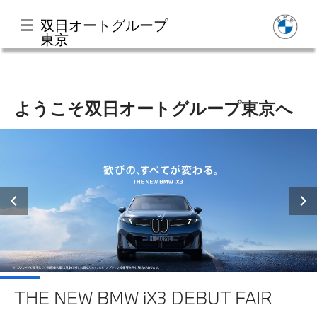
双日オートグループ
東京
メ
イ
ン
ようこそ双日オートグループ東京へ
コ
ン
Home
テ
ン
ツ
店舗一覧
に
移
動
モデル一覧
試乗・見積相談
THE NEW BMW iX3 DEBUT FAIR
サービス