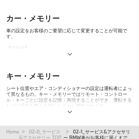
カー・メモリー
車の設定をお客様のご要望に応じて変更することが可能で
す。
【設定例】
'ホーム・ライト'
車を降りてから自宅までの夜道を明るく照らすことができる
ホーム・ライト。
約40秒間の点灯時間を変更することが可能です。
キー・メモリー
'エンジン・キーの抜き忘れ警告'
シート位置やエア・コンディショナーの設定は運転者によっ
エンジンをオフにし、エンジン・キーが差し込まれた状態で
て異なるもの。キー・メモリーではリモート・コントロー
運転席側のドアを開けると、アラーム音でキーの抜き忘れを
ル・キーごとに設定を記憶・再現することができ、運転する
警告します。
たびに設定を変える煩わしさから開放されます。
'シート・メモリー' （電動シート装着車のみ）
運転席シート・ポジションがキーごとに設定でき、ドア・ロ
ック解除、または運転席ドアを開けた際、設定された状態に
パ
Home
02-0_サービス
02-1_サービス&アクセサリ
シートを自動調整します。
ン
&アクセサリー TOP
ー BMW車がお客様に届くまで