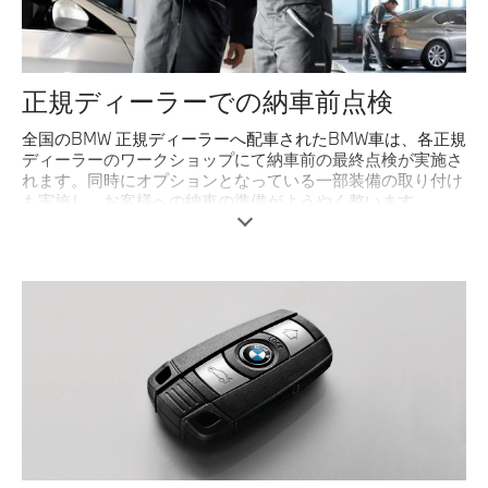
正規ディーラーでの納車前点検
全国のBMW 正規ディーラーへ配車されたBMW車は、各正規
ディーラーのワークショップにて納車前の最終点検が実施さ
れます。同時にオプションとなっている一部装備の取り付け
も実施し、お客様への納車の準備がようやく整います。
BMW車にはお客様のご希望の設定がキー1つで再現されるカ
ー･メモリー/キー･メモリーが標準装備されています※。
BMW 正規ディーラーではカー・メモリー/キー・メモリーの
設定を承っております。オーダー・メイド感覚の設定で、よ
り快適なカー・ライフをお愉しみいただけます。
※一部のモデルは対象とならない場合があります。