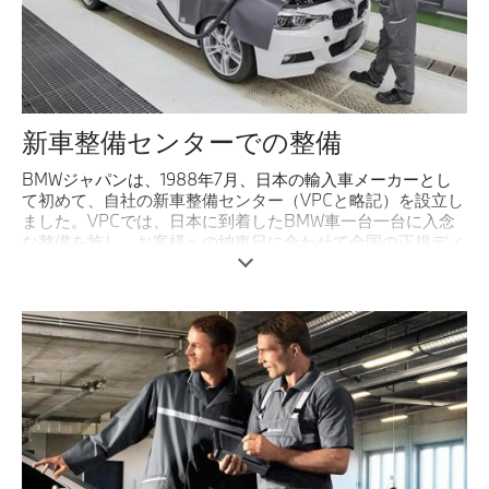
認定中古車
SNS
新車整備センターでの整備
法人契約について
BMWジャパンは、1988年7月、日本の輸入車メーカーとし
て初めて、自社の新車整備センター（VPCと略記）を設立し
ました。VPCでは、日本に到着したBMW車一台一台に入念
な整備を施し、お客様への納車日に合わせて全国の正規ディ
ーラーに送り出します。VPCでは、点検、整備、そして出荷
までの工程で、コンピュータをはじめとした最新機器が採用
されており、 現在では一日264台、年間63,360台の整備が
可能となっています。