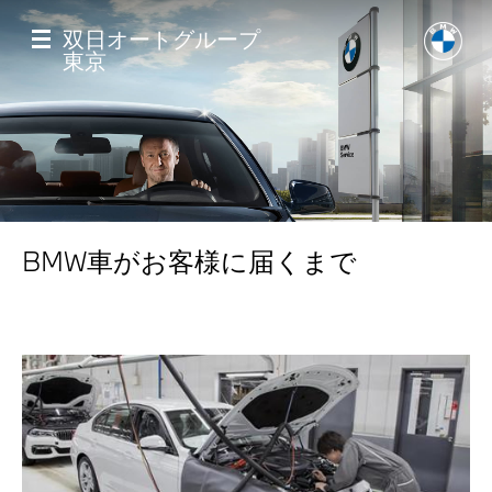
メ
イ
双日オートグループ
ン
東京
コ
ン
テ
ン
ツ
に
移
Home
動
BMW車がお客様に届くまで
店舗一覧
モデル一覧
試乗・見積相談
サービス