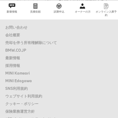
く
'エア・コンディショナー'
ず
温度や風量などエア・コンディショナーの設定がキーごとに
新着情報
見積依頼
試乗申込
オーナーの方
オンライン入庫予
約
設定でき、エンジンを始動すると設定された状態でエア・コ
ンディショナーが作動します。
お問い合わせ
'発進後の自動ドア・ロック'
会社概要
停車時などに社内への不審者の侵入を防ぐため、車が発進す
るとドア及びトランク・リッドを自動的にロックさせるよう
売却を伴う所有権解除について
設定できます。
BMW.CO.JP
'セレクティブ集中ロック'
最新情報
リモート・コントロール・キーでドア・ロックを解除する
採用情報
際、1回目の操作で運転席ドアのみが解除、2回目の操作です
べてのドアが解除されるように設定できます。
MINI Kameari
MINI Edogawa
SNS利用規約
ウェブサイト利用規約
クッキー・ポリシー
保険業務運営方針