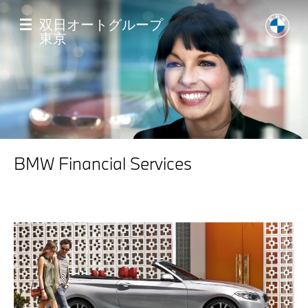
メ
イ
双日オートグループ
ン
東京
コ
ン
テ
ン
ツ
に
移
Home
動
BMW Financial Services
店舗一覧
モデル一覧
試乗・見積相談
サービス