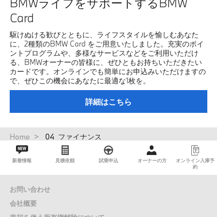
BMWライフをサポートするBMW
Card
駆けぬける歓びとともに、ライフスタイルを愉しむあなた
に、2種類のBMW Card をご用意いたしました。充実のポイ
ントプログラムや、多様なサービスなどをご利用いただけ
る、BMWオーナーの皆様に、ぜひともお持ちいただきたい
カードです。オンラインでも簡単にお申込みいただけますの
で、ぜひこの機会にあなたに最適な1枚を。
詳細はこちら
パ
Home
04_ファイナンス
ン
く
新着情報
見積依頼
試乗申込
オーナーの方
オンライン入庫予
ず
約
お問い合わせ
会社概要