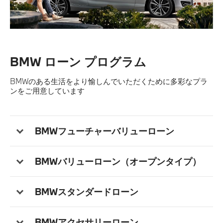
認定中古車
SNS
BMW ローン プログラム
法人契約について
BMWのある生活をより愉しんでいただくために多彩なプラ
ンをご用意しています
BMWフューチャーバリューローン
BMWバリューローン（オープンタイプ）
BMWスタンダードローン
BMWアクセサリーローン