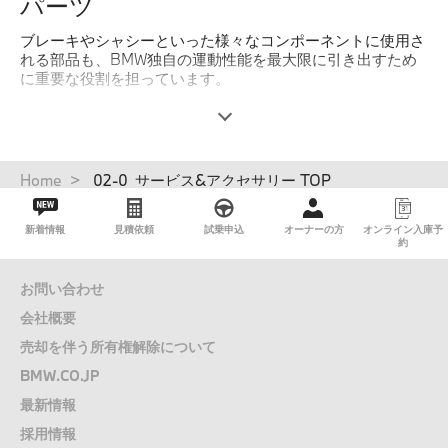
パーツ
ブレーキやシャシーといった様々なコンポーネントに使用さ
れる部品も、BMW独自の運動性能を最大限に引き出すため
に重要な役割を担っています。
BMWは部品作りにも妥協せず、厳格なBMW品質基準に合格
した純正パーツのみをご提供します。卓越した品質と、
BMW車への完全な互換性で、真のBMW車に求められるダイ
ナミックな性能と快適性、そして安全性を保証します。
パ
Home
02-0_サービス&アクセサリー TOP
ン
BMW純正パーツは、部品交換日より2年間の保証が適用さ
く
れ、そのモデルの生産終了後も最長15年間は世界中のBMW
新着情報
見積依頼
試乗申込
オーナーの方
オンライン入庫予
ず
約
サービス拠点からすべての部品が入手できます。BMW正規
ディーラーサービスを利用していただくことによって、いつ
までもBMWのステアリングを握る歓びをお愉しみ下さい。
お問い合わせ
会社概要
詳しくはこちら
売却を伴う所有権解除について
BMW.CO.JP
最新情報
採用情報