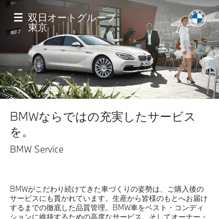
メ
イ
双日オートグループ
ン
東京
コ
ン
テ
ン
ツ
に
移
Home
動
BMWならではの充実したサービス
店舗一覧
を。
BMW Service
モデル一覧
試乗・見積相談
BMWがこだわり続けてきた車づくりの姿勢は、ご購入後の
サービスにも貫かれています。生産から皆様のもとへお届け
するまでの徹底した品質管理。BMW車をベスト・コンディ
サービス
ションに維持するための高度なサービス。そしてオーナー・