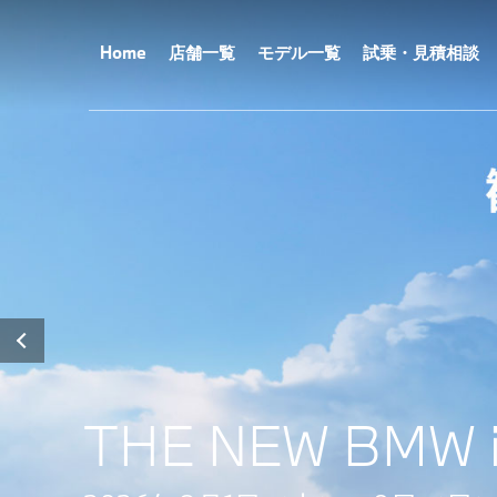
メ
イ
ン
Home
店舗一覧
モデル一覧
試乗・見積相談
コ
ン
テ
ン
ツ
に
移
動
THE NEW BMW i