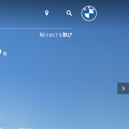
駆けぬける
歓び