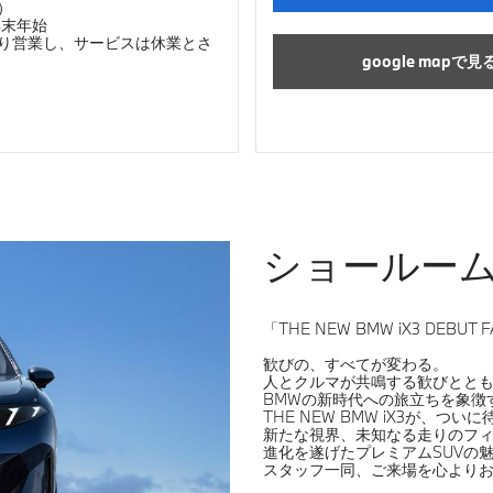
）
年末年始
り営業し、サービスは休業とさ
google mapで見
ショールー
「THE NEW BMW iX3 DEBUT 
歓びの、すべてが変わる。
人とクルマが共鳴する歓びとと
BMWの新時代への旅立ちを象徴
THE NEW BMW iX3が、
新たな視界、未知なる走りのフ
進化を遂げたプレミアムSUVの
スタッフ一同、ご来場を心より