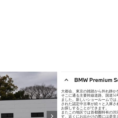
BMW Premium S
大都会、東京の雑踏から外れ静か
そこに通る主要幹線道路、国道14
ました。新しいショールームでは
された認定中古車が続々と入庫さ
お探しすることができます。
またこの地区では首都圏特有の渋
す。近くにお出かけの際には是非