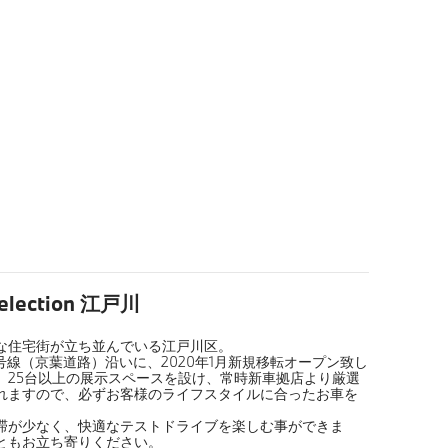
election 江戸川
な住宅街が立ち並んでいる江戸川区。
号線（京葉道路）沿いに、2020年1月新規移転オープン致し
、25台以上の展示スペースを設け、常時新車拠店より厳選
れますので、必ずお客様のライフスタイルに合ったお車を
滞が少なく、快適なテストドライブを楽しむ事ができま
ともお立ち寄りください。