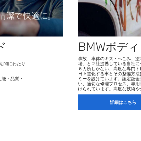
ド
BMWボデ
事故、車体のキズ・へこみ、塗
期間にわたり
場」と２社提携している当社に
６カ所しかない、高度な専門ト
日々進化する車とその整備方法
性能・品質・
ミーを設けています。認定鈑金
い、適切な修理プロセス、専用
けられています。高度な技術や
詳細はこちら