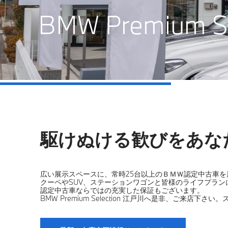
BMW Premium Se
駆けぬける歓びをあな
広い展示スペースに、常時25台以上のＢＭＷ認定中古車を
クーペやSUV、ステーションワゴンと皆様のライフプラン
認定中古車ならではの充実した保証もございます。
BMW Premium Selection 江戸川へ是非、ご来店