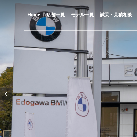
メ
イ
ン
Home
店舗一覧
モデル一覧
試乗・見積相談
コ
ン
テ
ン
ツ
に
移
動