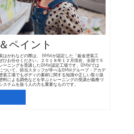
ィ＆ペイント
装はがれなどの際は、 BMWが認定した「鈑金塗装工
ぜひお任せください。２０１８年１２月現在、全国で５
レーニングを受講したBMW認定工場です。BMWでは
について、担当スタッフが学べるBMWグループ・アカデ
塗装工場でもボディの素材に関する知識や正しい取り扱
塗料による調色などを学ぶトレーニングの受講が義務づ
システムを扱う人の力も重要なものです。