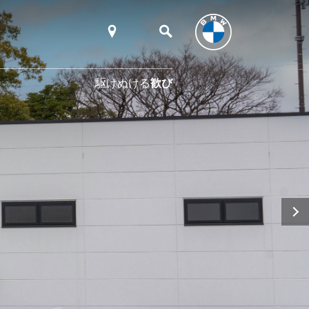
駆けぬける
歓び